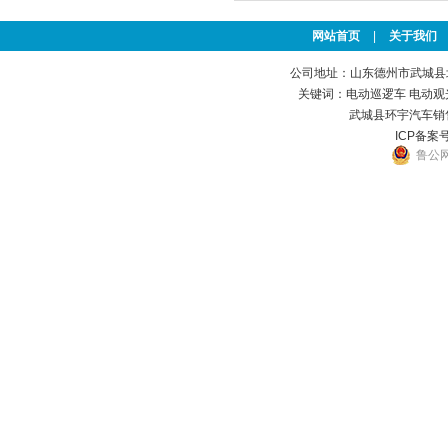
网站首页
|
关于我们
公司地址：山东德州市武城县北方
关键词：
电动巡逻车
电动观
武城县环宇汽车销
ICP备案号
鲁公网