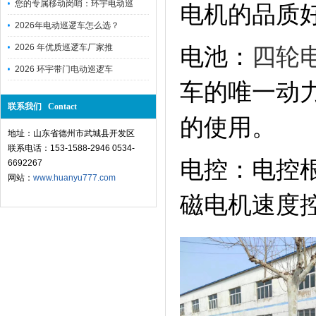
您的专属移动岗哨：环宇电动巡
电机的品质
2026年电动巡逻车怎么选？
2026 年优质巡逻车厂家推
电池：
四轮
2026 环宇带门电动巡逻车
车的唯一动
联系我们 Contact
的使用。
地址：山东省德州市武城县开发区
联系电话：153-1588-2946 0534-
电控：电控
6692267
网站：
www.huanyu777.com
磁电机速度