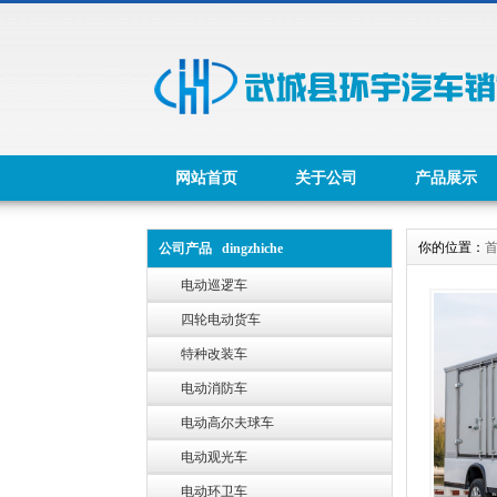
网站首页
关于公司
产品展示
你的位置：
公司产品 dingzhiche
电动巡逻车
四轮电动货车
特种改装车
电动消防车
电动高尔夫球车
电动观光车
电动环卫车