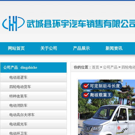
网站首页
关于公司
产品展示
新闻资讯
你的位置：
首页
>
公司产品
>
四轮电
公司产品 dingzhiche
电动巡逻车
四轮电动货车
特种改装车
电动消防车
电动高尔夫球车
电动观光车
电动环卫车