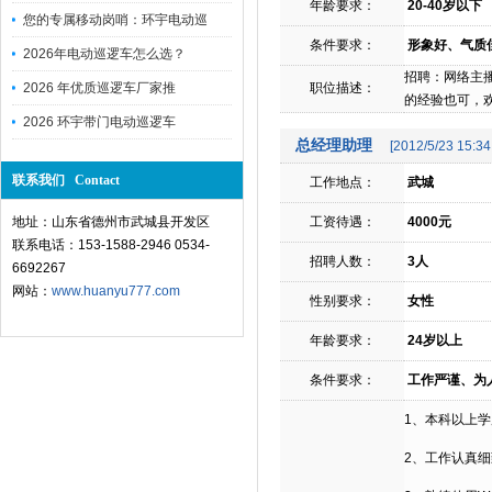
年龄要求：
20-40岁以下
您的专属移动岗哨：环宇电动巡
条件要求：
形象好、气质
2026年电动巡逻车怎么选？
招聘：网络主
2026 年优质巡逻车厂家推
职位描述：
的经验也可，
2026 环宇带门电动巡逻车
总经理助理
[2012/5/23 15:34
联系我们 Contact
工作地点：
武城
地址：山东省德州市武城县开发区
工资待遇：
4000元
联系电话：153-1588-2946 0534-
招聘人数：
3人
6692267
网站：
www.huanyu777.com
性别要求：
女性
年龄要求：
24岁以上
条件要求：
工作严谨、为
1、本科以上
2、工作认真细