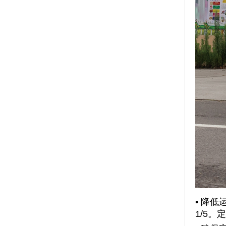
• 降
1/5