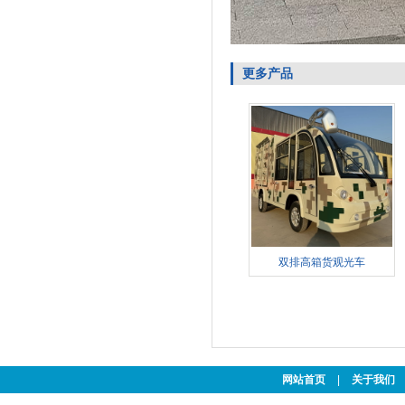
更多产品
双排高箱货观光车
网站首页
|
关于我们