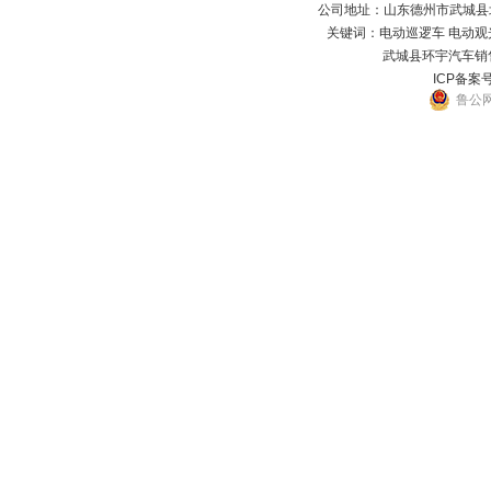
公司地址：山东德州市武城县北方
关键词：
电动巡逻车
电动观
武城县环宇汽车销
ICP备案号
鲁公网