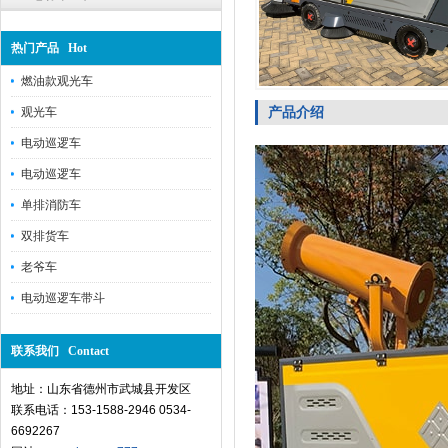
热门产品 Hot
燃油款观光车
产品介绍
观光车
电动巡逻车
电动巡逻车
单排消防车
双排货车
老爷车
电动巡逻车带斗
联系我们 Contact
地址：山东省德州市武城县开发区
联系电话：153-1588-2946 0534-
6692267